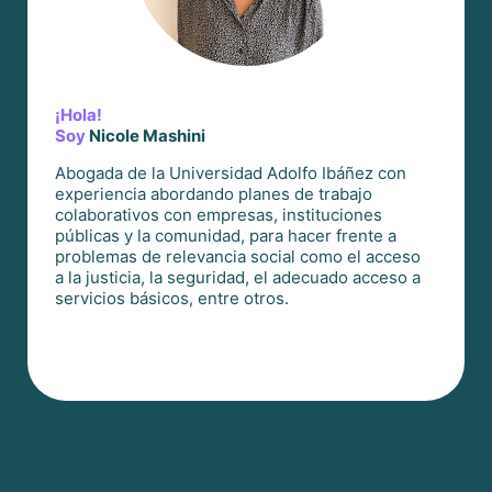
¡Hola!
Soy
Nicole Mashini
Abogada de la Universidad Adolfo Ibáñez con
experiencia abordando planes de trabajo
colaborativos con empresas, instituciones
públicas y la comunidad, para hacer frente a
problemas de relevancia social como el acceso
a la justicia, la seguridad, el adecuado acceso a
servicios básicos, entre otros.
Cuento con experiencia comercial y en materia
de derecho de familia.
A lo largo de mi carrera, he brindado
asesoramiento jurídico a muchas personas,
adaptando estrategias legales a cada caso.
Creo en la importancia de la empatía y la